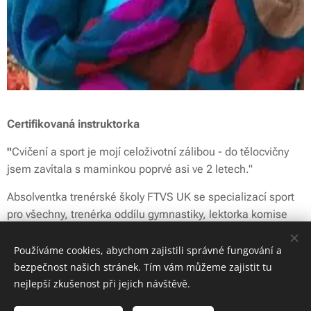
Certifikovaná instruktorka
"
Cvičení a sport je mojí celoživotní zálibou - do tělocvičny
jsem zavítala s maminkou poprvé asi ve 2 letech."
Absolventka trenérské školy FTVS UK se specializací sport
pro všechny, trenérka oddílu gymnastiky, lektorka komise
gymnastiky MR ČASPV,
trenérka TeamGym Coach level 1, rozhodčí všeobecné
Používáme cookies, abychom zajistili správné fungování a
gymnastiky a teamgym.
bezpečnost našich stránek. Tím vám můžeme zajistit tu
nejlepší zkušenost při jejich návštěvě.
Cvičitelská praxe