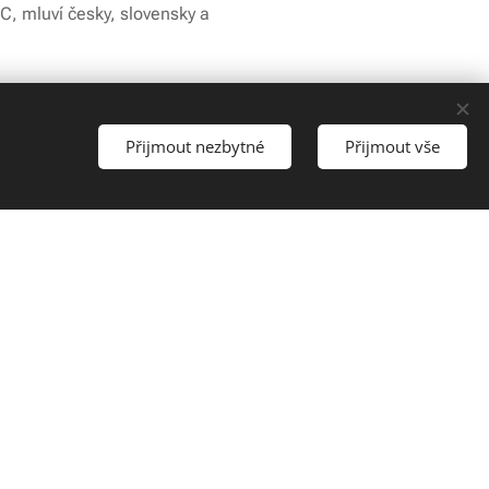
 C, mluví česky, slovensky a
Přijmout nezbytné
Přijmout vše