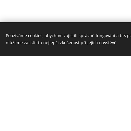
Používáme cookies, abychom zajistili správné fungování a bezp
můžeme zajistit tu nejlepší zkušenost při jejich návštěvě.