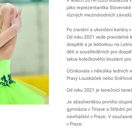
V letech 2014-2020 soutěžila 
jako reprezentantka Slovenské 
různých mezinárodních závodů
Po zranění a ukončení kariéry v
Od roku 2021 vede pravidelné ku
dospělé a je lektorkou na Letn
děti a soustředěních pro dospě
lakce kolečkového bruslení pro 
Účinkovala v několika ledních 
Pravý Louskáček nebo Sněhová
Od roku 2021 je tanečnicí tane
Je absolventkou prvního stupn
gymnázia v Trnave a Střední p
návrhářství v Praze. V součas
v Praze.