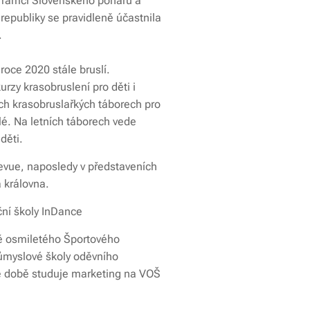
v rámci Slovenského poháru a
republiky se pravidleně účastnila
.
 roce 2020 stále bruslí.
rzy krasobruslení pro děti i
ích krasobruslařkých táborech pro
lé. Na letních táborech vede
děti.
revue, naposledy v představeních
 královna.
ční školy InDance
ě osmiletého Športového
růmyslové školy oděvního
né době studuje marketing na VOŠ