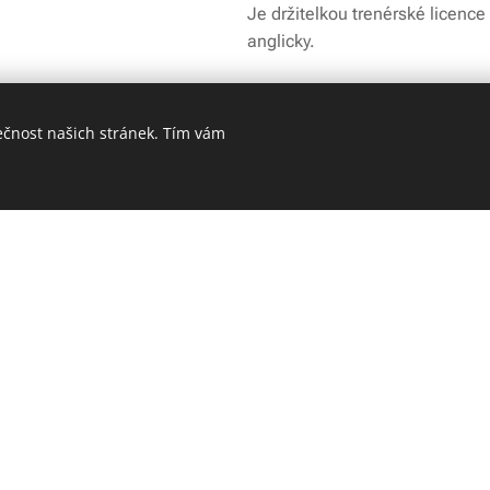
Je držitelkou trenérské licence
anglicky.
ečnost našich stránek. Tím vám