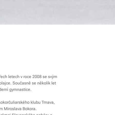
řech letech v roce 2008 se svým
lajce. Současně se několik let
derní gymnastice.
okorčuliarského klubu Trnava,
ím Miroslava Bokora.