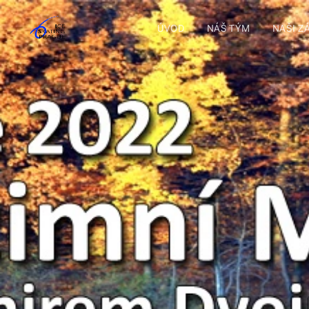
ÚVOD
NÁŠ TÝM
NAŠI Z